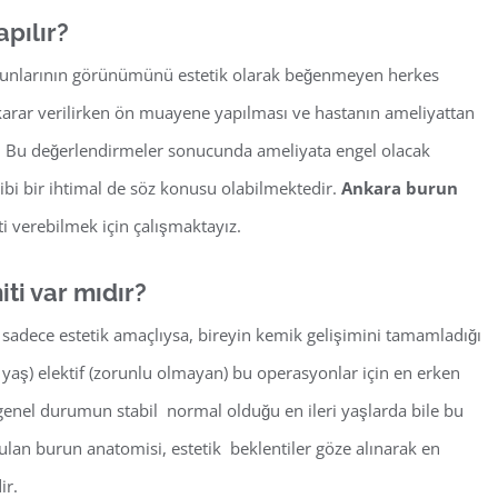
apılır?
nlarının görünümünü estetik olarak beğenmeyen herkes
n karar verilirken ön muayene yapılması ve hastanın ameliyattan
r. Bu değerlendirmeler sonucunda ameliyata engel olacak
bi bir ihtimal de söz konusu olabilmektedir.
Ankara burun
i verebilmek için çalışmaktayız.
ti var mıdır?
sadece estetik amaçlıysa, bireyin kemik gelişimini tamamladığı
yaş) elektif (zorunlu olmayan) bu operasyonlar için en erken
 genel durumun stabil normal olduğu en ileri yaşlarda bile bu
zulan burun anatomisi, estetik beklentiler göze alınarak en
ir.