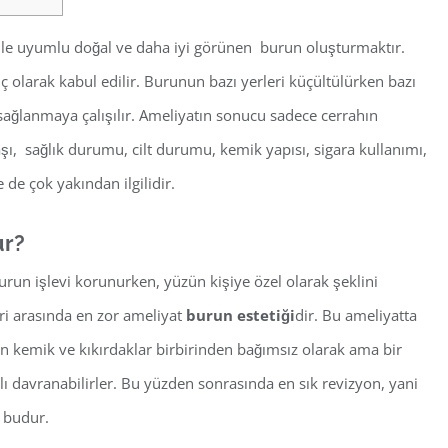
 ile uyumlu doğal ve daha iyi görünen burun oluşturmaktır.
larak kabul edilir. Burunun bazı yerleri küçültülürken bazı
sağlanmaya çalışılır. Ameliyatın sonucu sadece cerrahın
şı, sağlık durumu, cilt durumu, kemik yapısı, sigara kullanımı,
e de çok yakından ilgilidir.
ur?
Burun işlevi korunurken, yüzün kişiye özel olarak şeklini
ri arasında en zor ameliyat
burun estetiği
dir. Bu ameliyatta
n kemik ve kıkırdaklar birbirinden bağımsız olarak ama bir
ı davranabilirler. Bu yüzden sonrasında en sık revizyon, yani
t budur.