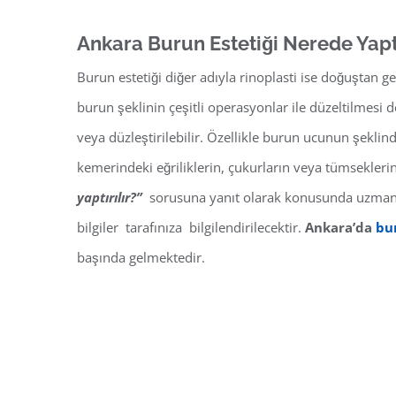
Ankara Burun Estetiği Nerede Yaptı
Burun estetiği diğer adıyla rinoplasti ise doğuştan 
burun şeklinin çeşitli operasyonlar ile düzeltilmesi 
veya düzleştirilebilir. Özellikle burun ucunun şeklind
kemerindeki eğriliklerin, çukurların veya tümseklerin
y
aptırılır?”
sorusuna yanıt olarak konusunda uzman ola
bilgiler tarafınıza bilgilendirilecektir.
Ankara’da
bur
başında gelmektedir.