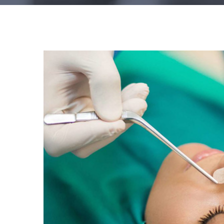
View
Larger
Image