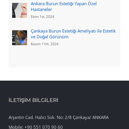
Ankara Burun Estetiği Yapan Özel
Hastaneler
Ekim 1st, 2024
Çankaya Burun Estetiği Ameliyatı ile Estetik
ve Doğal Görünüm
Kasım 11th, 2024
İLETİŞİM BİLGİLERİ
Arjantin Cad. Halıcı Sok. No: 2/8 Çankaya/ ANKARA
Mobile: +90 551 070 90 60