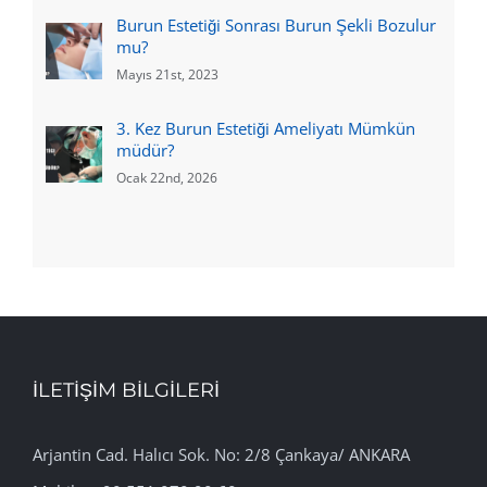
Burun Estetiği Sonrası Burun Şekli Bozulur
mu?
Mayıs 21st, 2023
3. Kez Burun Estetiği Ameliyatı Mümkün
müdür?
Ocak 22nd, 2026
İLETİŞİM BİLGİLERİ
Arjantin Cad. Halıcı Sok. No: 2/8 Çankaya/ ANKARA