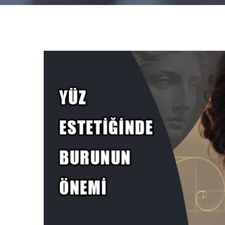
View
Larger
Image