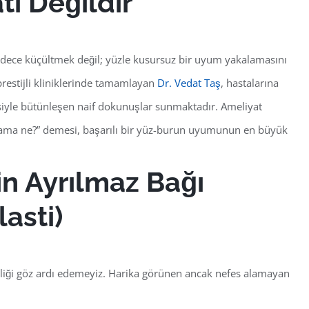
ı Değildir
adece küçültmek değil;
yüzle kusursuz bir uyum yakalamasını
prestijli kliniklerinde tamamlayan
Dr. Vedat Taş
, hastalarına
siyle bütünleşen naif dokunuşlar sunmaktadır. Ameliyat
r ama ne?” demesi, başarılı bir yüz-burun uyumunun en büyük
ğin Ayrılmaz Bağı
asti)
liği göz ardı edemeyiz. Harika görünen ancak nefes alamayan