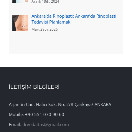
Aralık 18th, 2024
Ankara’da Rinoplasti: Ankara’da Rinoplasti
Tedavisi Planlamak
Mart 29th, 2026
İLETİŞİM BİLGİLERİ
Arjantin Cad. Halıcı Sok. No: 2/8 Çankaya/ ANKARA
Mobile: +90 551 070 90 60
Email:
drvedattas@gmail.com